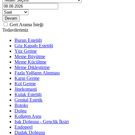
Geri Arama İsteği
Tedavilerimiz
Burun Estetiği
Göz Kapağı Estetiği
Yüz Germe
Meme Büyütme
Meme Küçültme
Meme Dikleştirme
Fazla Yağların Alınması
Karın Germe
Kol Germe
Jinekomasti
Kulak Estetiği
Genital Estetik
Botoks
Dolgu
Kollajen Aşısı
Işık Dolgusu - Gençlik İksiri
Endopeel
Dudak Dolgusu