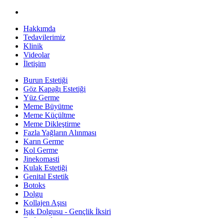
Hakkımda
Tedavilerimiz
Klinik
Videolar
İletişim
Burun Estetiği
Göz Kapağı Estetiği
Yüz Germe
Meme Büyütme
Meme Küçültme
Meme Dikleştirme
Fazla Yağların Alınması
Karın Germe
Kol Germe
Jinekomasti
Kulak Estetiği
Genital Estetik
Botoks
Dolgu
Kollajen Aşısı
Işık Dolgusu - Gençlik İksiri