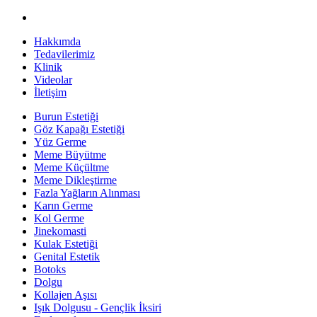
Hakkımda
Tedavilerimiz
Klinik
Videolar
İletişim
Burun Estetiği
Göz Kapağı Estetiği
Yüz Germe
Meme Büyütme
Meme Küçültme
Meme Dikleştirme
Fazla Yağların Alınması
Karın Germe
Kol Germe
Jinekomasti
Kulak Estetiği
Genital Estetik
Botoks
Dolgu
Kollajen Aşısı
Işık Dolgusu - Gençlik İksiri