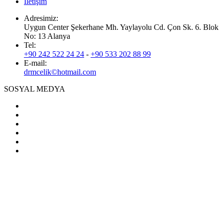
İletişim
Adresimiz:
Uygun Center Şekerhane Mh. Yaylayolu Cd. Çon Sk. 6. Blok
No: 13 Alanya
Tel:
+90 242 522 24 24
-
+90 533 202 88 99
E-mail:
drmcelik©hotmail.com
SOSYAL MEDYA