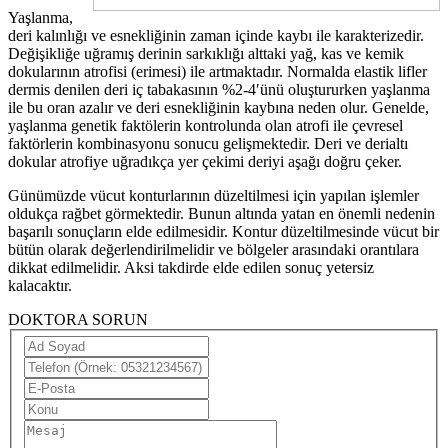
Yaşlanma,
deri kalınlığı ve esnekliğinin zaman içinde kaybı ile karakterizedir.
Değişikliğe uğramış derinin sarkıklığı alttaki yağ, kas ve kemik
dokularının atrofisi (erimesi) ile artmaktadır. Normalda elastik lifler
dermis denilen deri iç tabakasının %2-4′ünü oluştururken yaşlanma
ile bu oran azalır ve deri esnekliğinin kaybına neden olur. Genelde,
yaşlanma genetik faktölerin kontrolunda olan atrofi ile çevresel
faktörlerin kombinasyonu sonucu gelişmektedir. Deri ve derialtı
dokular atrofiye uğradıkça yer çekimi deriyi aşağı doğru çeker.
Günümüzde vücut konturlarının düzeltilmesi için yapılan işlemler
oldukça rağbet görmektedir. Bunun altında yatan en önemli nedenin
başarılı sonuçların elde edilmesidir. Kontur düzeltilmesinde vücut bir
bütün olarak değerlendirilmelidir ve bölgeler arasındaki orantılara
dikkat edilmelidir. Aksi takdirde elde edilen sonuç yetersiz
kalacaktır.
DOKTORA SORUN