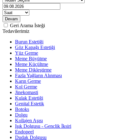
Geri Arama İsteği
Tedavilerimiz
Burun Estetiği
Göz Kapağı Estetiği
Yüz Germe
Meme Büyütme
Meme Küçültme
Meme Dikleştirme
Fazla Yağların Alınması
Karın Germe
Kol Germe
Jinekomasti
Kulak Estetiği
Genital Estetik
Botoks
Dolgu
Kollajen Aşısı
Işık Dolgusu - Gençlik İksiri
Endopeel
Dudak Dolgusu