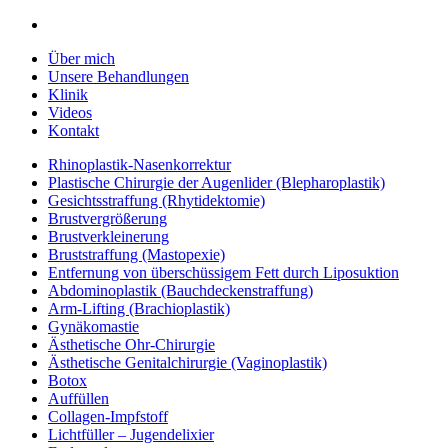
Über mich
Unsere Behandlungen
Klinik
Videos
Kontakt
Rhinoplastik-Nasenkorrektur
Plastische Chirurgie der Augenlider (Blepharoplastik)
Gesichtsstraffung (Rhytidektomie)
Brustvergrößerung
Brustverkleinerung
Bruststraffung (Mastopexie)
Entfernung von überschüssigem Fett durch Liposuktion
Abdominoplastik (Bauchdeckenstraffung)
Arm-Lifting (Brachioplastik)
Gynäkomastie
Ästhetische Ohr-Chirurgie
Ästhetische Genitalchirurgie (Vaginoplastik)
Botox
Auffüllen
Collagen-Impfstoff
Lichtfüller – Jugendelixier