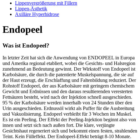
Lippenvergrößerung mit Fillern
Lippen-Ästhetik
Axilläre Hyperhidrose
Endopeel
Was ist Endopeel?
In letzter Zeit hat sich die Anwendung von ENDOPEEL in Europa
und Amerika regional etabliert, wobei die Gesichts- und Halsregion
zunehmend an Bedeutung gewinnt. Der Wirkstoff von Endopeel ist
Karbolsäure, die durch die patentierte Muskelspannung, die sie auf
der Haut erzeugt, die Erschlaffung und Faltenbildung reduziert. Der
Rohstoff Endopeel, der aus Karbolsäure mit geringem chemischem
Gewicht und Erdnüssen und den daraus resultierenden veresterten
Fettsäuren besteht, wird nach der Injektion schnell ausgeschieden.
95 % der Karbolsäure werden innerhalb von 24 Stunden über den
Urin ausgeschieden. Erdnussöl wirkt als Puffer für die Ausbreitung
und Vakuolisierung. Endopeel verbleibt für 3 Wochen im Muskel.
Es ist ein Peeling. Der Effekt der Peeling-Injektion beginnt also von
innen und setzt sich nach außen fort. Die klare, verjüngte
Gesichtshaut regeneriert sich und bekommt einen festen, strahlenden
Teint. Kein Fülleffekt. Der Endopeel-Effekt beträgt 8-10 Monate.