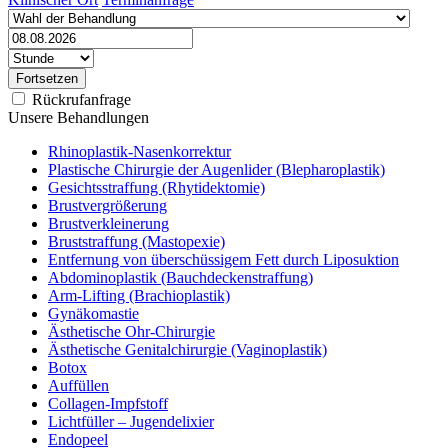
Rückrufanfrage
Unsere Behandlungen
Rhinoplastik-Nasenkorrektur
Plastische Chirurgie der Augenlider (Blepharoplastik)
Gesichtsstraffung (Rhytidektomie)
Brustvergrößerung
Brustverkleinerung
Bruststraffung (Mastopexie)
Entfernung von überschüssigem Fett durch Liposuktion
Abdominoplastik (Bauchdeckenstraffung)
Arm-Lifting (Brachioplastik)
Gynäkomastie
Ästhetische Ohr-Chirurgie
Ästhetische Genitalchirurgie (Vaginoplastik)
Botox
Auffüllen
Collagen-Impfstoff
Lichtfüller – Jugendelixier
Endopeel