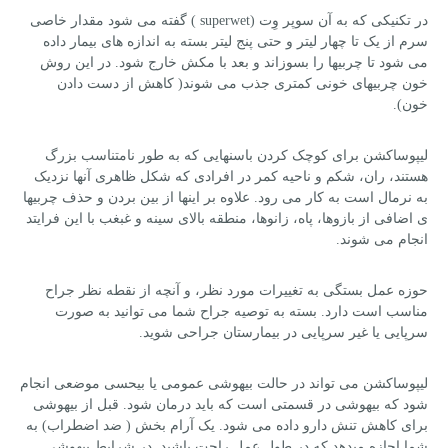
در تکنیکی که به آن سوپر وِت (superwet ) گفته می شود مقدار خاصی
سرم از یک تا چهار لیتر و حتی پنج لیتر بسته به اندازه های بیمار داده
می شود تا چربیها را بسوزاند و بعد با مکش خارج شود. در این روش
خون چربیهای خونی کمتری جذب می شوند( کاهش از دست دادن
خون).
لیپوساکشن برای کوچک کردن باسنهایی که به طور نامتناسب بزرگ
هستند، ران، شکم و ناحیه کمر در افرادی که شکل ظاهری آنها نزدیک
به نرمال است به کار می رود. علاوه بر اینها از بین بردن و حذف چربیها
ی اضافی از بازوها، پاه، زانوها، منطقه بالای سینه و غبغب با این فرایتد
انجام می شوند.
حوزه عمل بستگی به تغییرات مورد نظر، و آنچه از نقطه نظر جراح
مناسب است دارد. بسته به توصیه جراح شما می توانید به صورت
سرپایی یا غیر سرپایی در بیمارستان جراحی شوید.
لیپوساکشن می تواند در حالت بیهوشی عمومی یا بیحسی موضعی انجام
شود که بیهوشی در قسمتی است که باید درمان شود. قبل از بیهوشی
برای کاهش تنش دارو داده می شود. یک آرام بخش ( ضد اضطراب) به
شما اجازه میدهد که در طول عمل راحت باشید. در شرایط بیهوشی