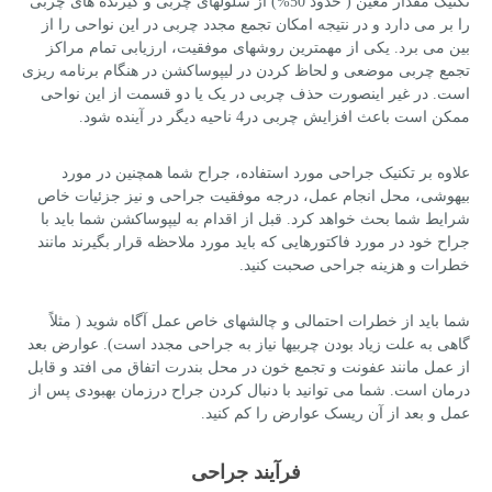
تکنیک مقدار معین ( حدود 50%) از سلولهای چربی و گیرنده های چربی
را بر می دارد و در نتیجه امکان تجمع مجدد چربی در این نواحی را از
بین می برد. یکی از مهمترین روشهای موفقیت، ارزیابی تمام مراکز
تجمع چربی موضعی و لحاظ کردن در لیپوساکشن در هنگام برنامه ریزی
است. در غیر اینصورت حذف چربی در یک یا دو قسمت از این نواحی
ممکن است باعث افزایش چربی در4 ناحیه دیگر در آینده شود.
علاوه بر تکنیک جراحی مورد استفاده، جراح شما همچنین در مورد
بیهوشی، محل انجام عمل، درجه موفقیت جراحی و نیز جزئیات خاص
شرایط شما بحث خواهد کرد. قبل از اقدام به لیپوساکشن شما باید با
جراح خود در مورد فاکتورهایی که باید مورد ملاحظه قرار بگیرند مانند
خطرات و هزینه جراحی صحبت کنید.
شما باید از خطرات احتمالی و چالشهای خاص عمل آگاه شوید ( مثلاً
گاهی به علت زیاد بودن چربیها نیاز به جراحی مجدد است). عوارض بعد
از عمل مانند عفونت و تجمع خون در محل بندرت اتفاق می افتد و قابل
درمان است. شما می توانید با دنبال کردن جراح درزمان بهبودی پس از
عمل و بعد از آن ریسک عوارض را کم کنید.
فرآیند جراحی