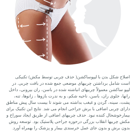
اصلاح شکل بدن با لیپوساکشن( حذف چربی توسط مکش) تکنیکی
است شامل برداشتن چربیهای موضعی جمع شده در بافت چربی. در
لیپو ساکشن معمولاً چربیهای انباشته شده در باسن، ران بیرونی، داخل
رانها، جلوی ران، باسن، ناحیه شکم، و به ندرت بازوها ، زانوها، تنه،
پشت، سینه، گردن و غبغب بداشته می شوند تا بیست سال پیش مناطق
دارای چربی اضافی با برش جراحی انجام می شد. نتایج این تکنیک برای
بیمارخوشحال کننده نبود. حذف چربیهای اضافی از طریق ایجاد سوراخ و
مکش چربیها انقلاب بزرگی درحوزه جراحی پلاستیک بود. توسعه روش
بدون برش و بدون جای عمل خرسندی بیمار و پزشک را بهمراه آورد.